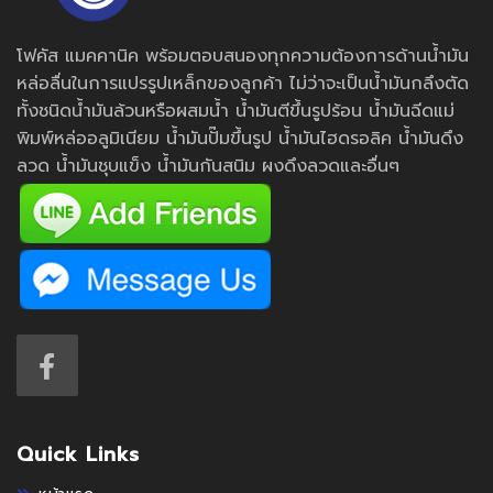
โฟคัส แมคคานิค พร้อมตอบสนองทุกความต้องการด้านน้ำมัน
หล่อลื่นในการแปรรูปเหล็กของลูกค้า ไม่ว่าจะเป็นน้ำมันกลึงตัด
ทั้งชนิดน้ำมันล้วนหรือผสมน้ำ น้ำมันตีขึ้นรูปร้อน น้ำมันฉีดแม่
พิมพ์หล่ออลูมิเนียม น้ำมันปั๊มขึ้นรูป น้ำมันไฮดรอลิค น้ำมันดึง
ลวด น้ำมันชุบแข็ง น้ำมันกันสนิม ผงดึงลวดและอื่นๆ
Quick Links