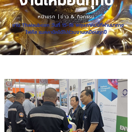
งานเหมือนทุกปี
หน้าแรก
ข่าว & กิจกรรม
งาน Thaisubcon วันที่ 15-18 พฤษภาคมนี้ที่ผ่านมาทาง
โฟคัส แมคคานิคได้ไปร่วมงานเหมือนทุกปี