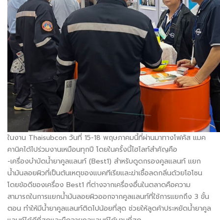
ในงาน Thaisubcon วันที่ 15-18 พฤษภาคมนี้ที่ผ่านมาทางโฟคัส แมค
คานิคได้ไปร่วมงานเหมือนทุกปี โดยในครั้งนี้ไฮไลท์สำคัญคือ
-เครื่องบำบัดน้ำยาคูลแลนท์ (Best1) สำหรับดูดกรองคูลแลนท์ แยก
น้ำมันลอยผิวที่เป็นต้นเหตุของแบคทีเรียและฆ่าเชื้อลดกลิ่นด้วยโอโซน
โดยข้อดีของเครื่อง Best1 ที่ต่างจากเครื่องอื่นในตลาดคือความ
สามารถในการแยกน้ำมันลอยผิวออกจากคูลแลนท์ที่ใช้การแยกถึง 3 ขั้น
ตอน ทำให้มีน้ำยาคูลแลนท์ติดไปน้อยที่สุด ช่วยให้ลูดค้าประหยัดน้ำยาคูล