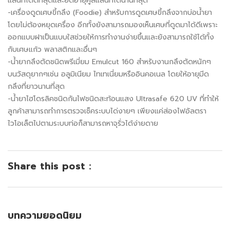
แลนท์ได้ดีที่สุดและยืดอายุคูลแลนท์ได้นานที่สุด
-เครื่องดูดเศษขี้กลึง (Foodie) สำหรับการดูดเศษขี้กลึงจากบ่อน้ำยา
โดยไม่ต้องหยุดเครื่อง อีกทั้งยังสามารถมองเห็นเศษที่ดูดมาได้ดีเพราะ
ออกแบบฝาเป็นแบบใสช่วยให้การทำงานง่ายขึ้นและยังสามารถใช้ได้ทั้ง
กับเศษแก้ว พลาสติกและอื่นๆ
-น้ำยากลึงตัดชนิดพรีเมี่ยม Emulcut 160 สำหรับงานกลึงตัดหนักๆ
บนวัสดุยากๆเช่น อลูมิเนียม ไทเทเนี่ยมหรืออินคอเนล โดยให้อายุมีด
กลึงที่ยาวนานที่สุด
-น้ำยาไฮโดรลิคชนิดกันไฟชนิดสะท้อนแสง Ultrasafe 620 UV ที่ทำให้
ลูกค้าสามารถทำการตรวจเช็คระบบได่งายๆ เพียงแค่ส่องไฟอัลตรา
ไวโอเล็ตไปตามระบบท่อก็สามารถหาจุรั่วได้ง่ายดาย
Share this post :
บทความยอดนิยม