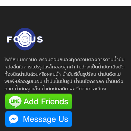
โฟคัส แมคคานิค พร้อมตอบสนองทุกความต้องการด้านน้ำมัน
หล่อลื่นในการแปรรูปเหล็กของลูกค้า ไม่ว่าจะเป็นน้ำมันกลึงตัด
ทั้งชนิดน้ำมันล้วนหรือผสมน้ำ น้ำมันตีขึ้นรูปร้อน น้ำมันฉีดแม่
พิมพ์หล่ออลูมิเนียม น้ำมันปั๊มขึ้นรูป น้ำมันไฮดรอลิค น้ำมันดึง
ลวด น้ำมันชุบแข็ง น้ำมันกันสนิม ผงดึงลวดและอื่นๆ