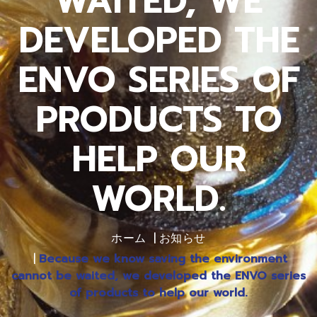
WAITED, WE
DEVELOPED THE
ENVO SERIES OF
PRODUCTS TO
HELP OUR
WORLD.
ホーム
お知らせ
Because we know saving the environment
cannot be waited, we developed the ENVO series
of products to help our world.