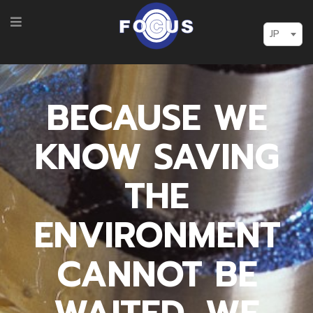
JP
BECAUSE WE
KNOW SAVING
THE
ENVIRONMENT
CANNOT BE