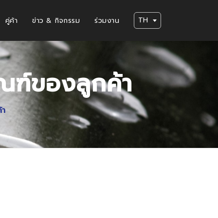
TH
คู่ค้า
ข่าว & กิจกรรม
ร่วมงาน
ณฑ์ของลูกค้า
้า