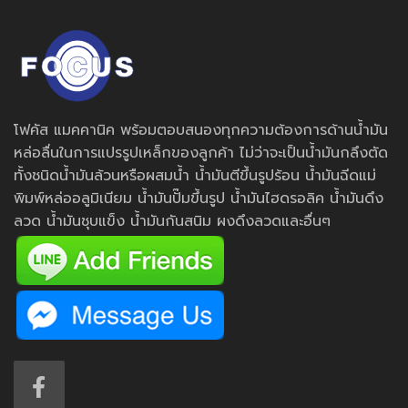
โฟคัส แมคคานิค พร้อมตอบสนองทุกความต้องการด้านน้ำมัน
หล่อลื่นในการแปรรูปเหล็กของลูกค้า ไม่ว่าจะเป็นน้ำมันกลึงตัด
ทั้งชนิดน้ำมันล้วนหรือผสมน้ำ น้ำมันตีขึ้นรูปร้อน น้ำมันฉีดแม่
พิมพ์หล่ออลูมิเนียม น้ำมันปั๊มขึ้นรูป น้ำมันไฮดรอลิค น้ำมันดึง
ลวด น้ำมันชุบแข็ง น้ำมันกันสนิม ผงดึงลวดและอื่นๆ