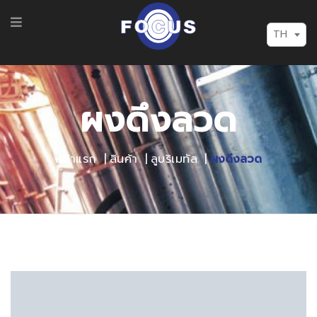
TH
ผงดึงลวด
หน้าแรก
สินค้า
ลูบริเมทัล
ผงดึงลวด