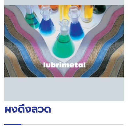
ผงดึงลวด