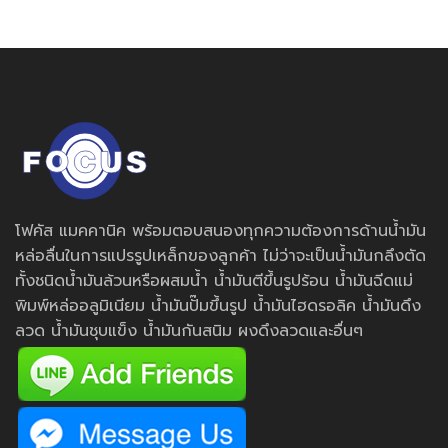
โฟคัส แมคคานิค พร้อมตอบสนองทุกความต้องการด้านน้ำมัน
หล่อลื่นในการแปรรูปเหล็กของลูกค้า ไม่ว่าจะเป็นน้ำมันกลึงตัด
ทั้งชนิดน้ำมันล้วนหรือผสมน้ำ น้ำมันตีขึ้นรูปร้อน น้ำมันฉีดแม่
พิมพ์หล่ออลูมิเนียม น้ำมันปั๊มขึ้นรูป น้ำมันไฮดรอลิค น้ำมันดึง
ลวด น้ำมันชุบแข็ง น้ำมันกันสนิม ผงดึงลวดและอื่นๆ