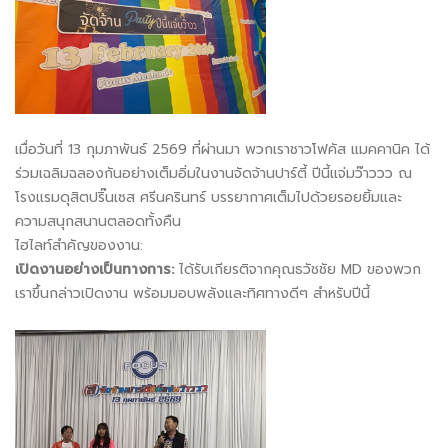
เมื่อวันที่ 13 กุมภาพันธ์ 2569 ที่ผ่านมา พวกเราชาวโฟคัส แมคคานิค ได้
ร่วมเฉลิมฉลองกันอย่างเต็มอิ่มในงานจัดจ้านปาร์ตี้ ปีนี้แจ่มว๊าววว ณ
โรงแรมดุสิตปริ๊นเซส ศรีนครินทร์ บรรยากาศเต็มไปด้วยรอยยิ้มและ
ความสนุกสนานตลอดทั้งคืน
ไฮไลท์สำคัญของงาน:
เปิดงานอย่างเป็นทางการ:
ได้รับเกียรติจากคุณธวัชชัย MD ของพวก
เราขึ้นกล่าวเปิดงาน พร้อมมอบพลังและทิศทางดีๆ สำหรับปีนี้