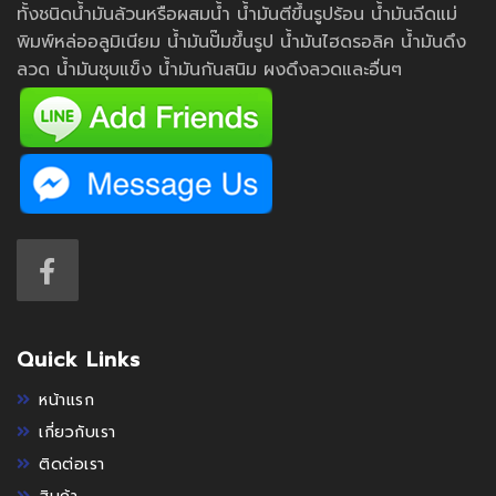
ทั้งชนิดน้ำมันล้วนหรือผสมน้ำ น้ำมันตีขึ้นรูปร้อน น้ำมันฉีดแม่
พิมพ์หล่ออลูมิเนียม น้ำมันปั๊มขึ้นรูป น้ำมันไฮดรอลิค น้ำมันดึง
ลวด น้ำมันชุบแข็ง น้ำมันกันสนิม ผงดึงลวดและอื่นๆ
Quick Links
หน้าแรก
เกี่ยวกับเรา
ติดต่อเรา