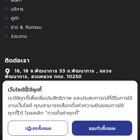
สินค้า
บริการ
คู่ค้า
ข่าว & กิจกรรม
ร่วมงาน
ติดต่อเรา
16, 18 ซ.พัฒนาการ 53 ถ.พัฒนาการ , แขวง
พัฒนาการ, สวนหลวง กทม. 10250
02-7222992-4
เว็บไซต์นี้ใช้คุกกี้
เราใช้คุกกี้เพื่อเพิ่มประสิทธิภาพ และประสบการณ์ที่ดีในการใช้
focus@focusmechanic.co.th,
งานเว็บไซต์ คุณสามารถเลือกตั้งค่าความยินยอมการใช้
sales@focusmechanic.co.th
คุกกี้ได้ โดยคลิก "การตั้งค่าคุกกี้"
ปฏิเสธทั้งหมด
ยอมรับทั้งหมด