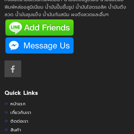
พิมพ์หล่ออลูมิเนียม น้ำมันปั๊มขึ้นรูป น้ำมันไฮดรอลิค น้ำมันดึง
ลวด น้ำมันชุบแข็ง น้ำมันกันสนิม ผงดึงลวดและอื่นๆ
Quick Links
หน้าแรก
เกี่ยวกับเรา
ติดต่อเรา
สินค้า