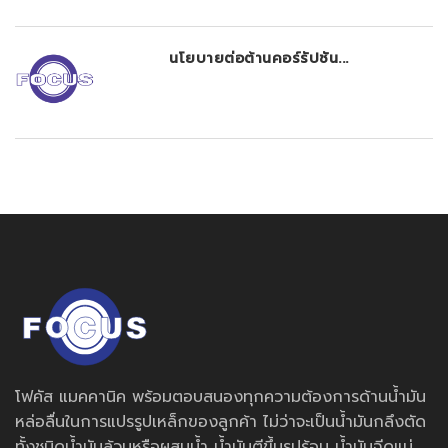
นโยบายต่อต้านคอร์รัปชัน...
โฟคัส แมคคานิค พร้อมตอบสนองทุกความต้องการด้านน้ำมัน
หล่อลื่นในการแปรรูปเหล็กของลูกค้า ไม่ว่าจะเป็นน้ำมันกลึงตัด
ทั้งชนิดน้ำมันล้วนหรือผสมน้ำ น้ำมันตีขึ้นรูปร้อน น้ำมันฉีดแม่