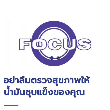
อย่าลืมตรวจสุขภาพให้
น้ำมันชุบแข็งของคุณ