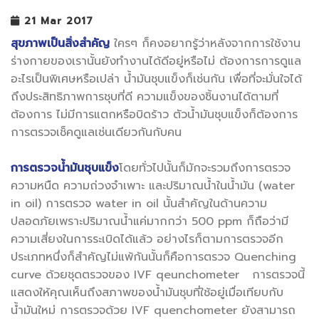
21 Mar 2017
สุขภาพเป็นสิ่งสำคัญ
ใครๆ ก็คงอยากรู้ว่าหลังจากการใช้งาน
ร่างกายของเรานั้นยังทำงานได้ดีอยู่หรือไม่ ต้องการการดูแล
อะไรเป็นพิเศษหรือเปล่า น้ำมันชุบแข็งก็เช่นกัน เพื่อที่จะมั่นใจได้
ถึงประสิทธิภาพการชุบที่ดี ความแข็งของชิ้นงานได้ตามที่
ต้องการ ไม่มีการแตกหรือบิดร้าว ตัวน้ำมันชุบแข็งก็ต้องการ
การตรวจเช็คดูแลเช่นเดียวกันกับคน
การตรวจน้ำมันชุบแข็ง
โดยทั่วไปนั้นก็มักจะรวมถึงการตรวจ
ความหนืด ความถ่วงจำเพาะ และปริมาณน้ำในน้ำมัน (water
in oil) การตรวจ water in oil นั้นสำคัญในด้านความ
ปลอดภัยเพราะปริมาณน้ำแค่มากกว่า 500 ppm ก็ถือว่ามี
ความเสี่ยงในการระเบิดได้แล้ว อย่างไรก็ตามการตรวจอีก
ประเภทหนึ่งก็สำคัญไม่แพ้กันนั้นก็คือการตรวจ Quenching
curve ด้วยชุดตรวจของ IVF qeunchometer การตรวจนี้
แสดงให้คุณเห็นถึงสภาพของน้ำมันชุบที่ใช้อยู่เมื่อเทียบกับ
น้ำมันใหม่ การตรวจด้วย IVF quenchometer ยังสามารถ