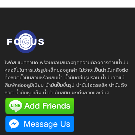
โฟคัส แมคคานิค พร้อมตอบสนองทุกความต้องการด้านน้ำมัน
หล่อลื่นในการแปรรูปเหล็กของลูกค้า ไม่ว่าจะเป็นน้ำมันกลึงตัด
ทั้งชนิดน้ำมันล้วนหรือผสมน้ำ น้ำมันตีขึ้นรูปร้อน น้ำมันฉีดแม่
พิมพ์หล่ออลูมิเนียม น้ำมันปั๊มขึ้นรูป น้ำมันไฮดรอลิค น้ำมันดึง
ลวด น้ำมันชุบแข็ง น้ำมันกันสนิม ผงดึงลวดและอื่นๆ