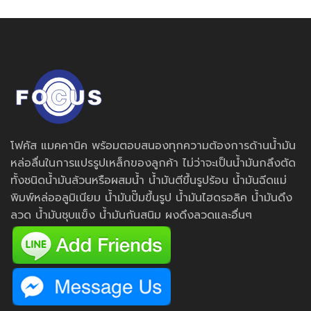
โฟคัส แมคคานิค พร้อมตอบสนองทุกความต้องการด้านน้ำมัน
หล่อลื่นในการแปรรูปเหล็กของลูกค้า ไม่ว่าจะเป็นน้ำมันกลึงตัด
ทั้งชนิดน้ำมันล้วนหรือผสมน้ำ น้ำมันตีขึ้นรูปร้อน น้ำมันฉีดแม่
พิมพ์หล่ออลูมิเนียม น้ำมันปั๊มขึ้นรูป น้ำมันไฮดรอลิค น้ำมันดึง
ลวด น้ำมันชุบแข็ง น้ำมันกันสนิม ผงดึงลวดและอื่นๆ