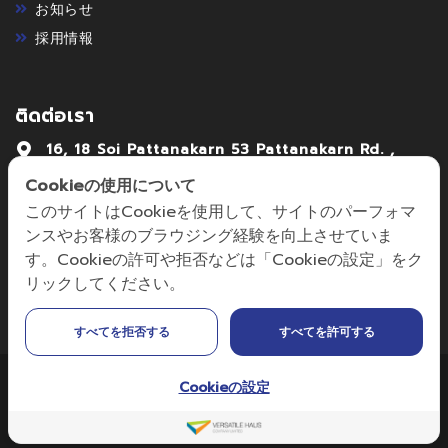
お知らせ
採用情報
ติดต่อเรา
16, 18 Soi Pattanakarn 53 Pattanakarn Rd. ,
Pattanakarn Suanlung Bangkok . 10250
Cookieの使用について
02-7222992-4
このサイトはCookieを使用して、サイトのパーフォマ
ンスやお客様のブラウジング経験を向上させていま
focus@focusmechanic.co.th,
す。Cookieの許可や拒否などは「Cookieの設定」をク
sales@focusmechanic.co.th
リックしてください。
すべてを拒否する
すべてを許可する
Cookieの設定
Copyright © 2024 Edited by FOCUS MECHANIC CO., LTD. | All
Rights Reserved