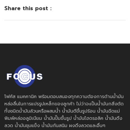
Share this post :
โฟคัส แมคคานิค พร้อมตอบสนองทุกความต้องการด้านน้ำมัน
หล่อลื่นในการแปรรูปเหล็กของลูกค้า ไม่ว่าจะเป็นน้ำมันกลึงตัด
ทั้งชนิดน้ำมันล้วนหรือผสมน้ำ น้ำมันตีขึ้นรูปร้อน น้ำมันฉีดแม่
พิมพ์หล่ออลูมิเนียม น้ำมันปั๊มขึ้นรูป น้ำมันไฮดรอลิค น้ำมันดึง
ลวด น้ำมันชุบแข็ง น้ำมันกันสนิม ผงดึงลวดและอื่นๆ