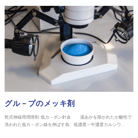
グル－プのメッキ剤
乾式伸線用潤滑剤 低カ－ボン針金 湯あかを除かれたか酸性で
洗われた低カ－ボン線を伸ばす為、低濃度～中濃度カルシウ...