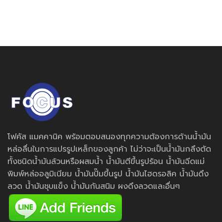
โฟคัส แมคคานิค พร้อมตอบสนองทุกความต้องการด้านน้ำมัน
หล่อลื่นในการแปรรูปเหล็กของลูกค้า ไม่ว่าจะเป็นน้ำมันกลึงตัด
ทั้งชนิดน้ำมันล้วนหรือผสมน้ำ น้ำมันตีขึ้นรูปร้อน น้ำมันฉีดแม่
พิมพ์หล่ออลูมิเนียม น้ำมันปั๊มขึ้นรูป น้ำมันไฮดรอลิค น้ำมันดึง
ลวด น้ำมันชุบแข็ง น้ำมันกันสนิม ผงดึงลวดและอื่นๆ