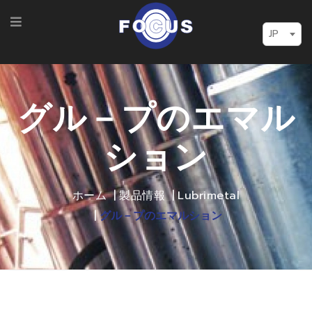
JP
グル－プのエマル
ション
ホーム
製品情報
Lubrimetal
グル－プのエマルション