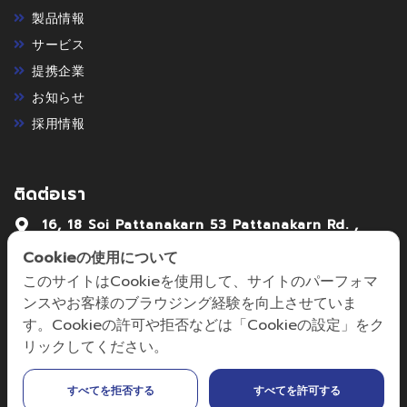
製品情報
サービス
提携企業
お知らせ
採用情報
ติดต่อเรา
16, 18 Soi Pattanakarn 53 Pattanakarn Rd. ,
Pattanakarn Suanlung Bangkok . 10250
Cookieの使用について
02-7222992-4
このサイトはCookieを使用して、サイトのパーフォマ
ンスやお客様のブラウジング経験を向上させていま
focus@focusmechanic.co.th,
す。Cookieの許可や拒否などは「Cookieの設定」をク
sales@focusmechanic.co.th
リックしてください。
すべてを拒否する
すべてを許可する