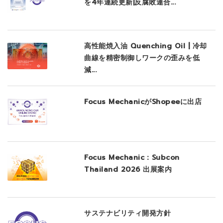
を4年連続更新|反腐敗連合...
高性能焼入油 Quenching Oil | 冷却
曲線を精密制御しワークの歪みを低
減...
Focus MechanicがShopeeに出店
Focus Mechanic：Subcon
Thailand 2026 出展案内
サステナビリティ開発方針