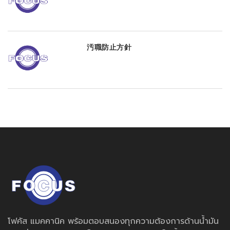
汚職防止方針
โฟคัส แมคคานิค พร้อมตอบสนองทุกความต้องการด้านน้ำมัน