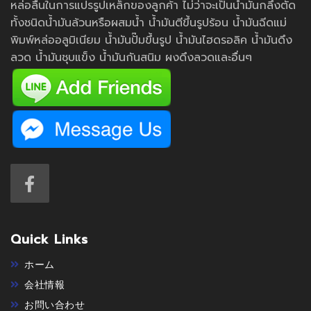
หล่อลื่นในการแปรรูปเหล็กของลูกค้า ไม่ว่าจะเป็นน้ำมันกลึงตัด
ทั้งชนิดน้ำมันล้วนหรือผสมน้ำ น้ำมันตีขึ้นรูปร้อน น้ำมันฉีดแม่
พิมพ์หล่ออลูมิเนียม น้ำมันปั๊มขึ้นรูป น้ำมันไฮดรอลิค น้ำมันดึง
ลวด น้ำมันชุบแข็ง น้ำมันกันสนิม ผงดึงลวดและอื่นๆ
Quick Links
ホーム
会社情報
お問い合わせ