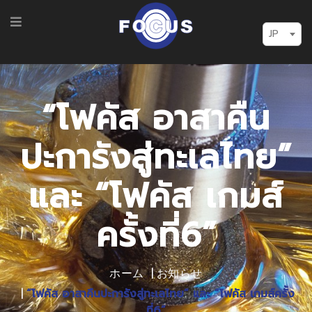
JP
“โฟคัส อาสาคืน
ปะการังสู่ทะเลไทย”
และ “โฟคัส เกมส์
ครั้งที่6”
ホーム
お知らせ
“โฟคัส อาสาคืนปะการังสู่ทะเลไทย” และ “โฟคัส เกมส์ครั้ง
ที่6”