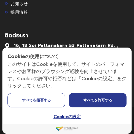
お知らせ
採用情報
ติดต่อเรา
16, 18 Soi Pattanakarn 53 Pattanakarn Rd. ,
Pattanakarn Suanlung Bangkok . 10250
Cookieの使用について
02-7222992-4
このサイトはCookieを使用して、サイトのパーフォマ
ンスやお客様のブラウジング経験を向上させていま
focus@focusmechanic.co.th,
す。Cookieの許可や拒否などは「Cookieの設定」をク
sales@focusmechanic.co.th
リックしてください。
すべてを拒否する
すべてを許可する
Cookieの設定
Copyright © 2024 Edited by FOCUS MECHANIC CO., LTD. | All
Rights Reserved