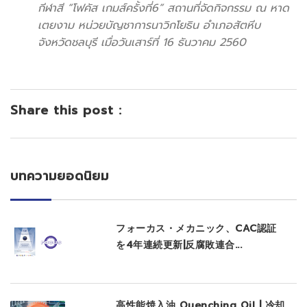
กีฬาสี “โฟคัส เกมส์ครั้งที่6” สถานที่จัดกิจกรรม ณ หาด
เตยงาม หน่วยบัญชาการนาวิกโยธิน อำเภอสัตหีบ
จังหวัดชลบุรี เมื่อวันเสาร์ที่ 16 ธันวาคม 2560
Share this post :
บทความยอดนิยม
フォーカス・メカニック、CAC認証
を4年連続更新|反腐敗連合...
高性能焼入油 Quenching Oil | 冷却