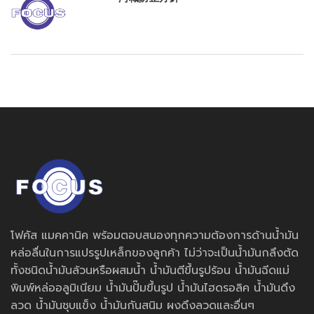
โฟคัส แมคคานิค พร้อมตอบสนองทุกความต้องการด้านน้ำมัน
หล่อลื่นในการแปรรูปเหล็กของลูกค้า ไม่ว่าจะเป็นน้ำมันกลึงตัด
ทั้งชนิดน้ำมันล้วนหรือผสมน้ำ น้ำมันตีขึ้นรูปร้อน น้ำมันฉีดแม่
พิมพ์หล่ออลูมิเนียม น้ำมันปั๊มขึ้นรูป น้ำมันไฮดรอลิค น้ำมันดึง
ลวด น้ำมันชุบแข็ง น้ำมันกันสนิม ผงดึงลวดและอื่นๆ