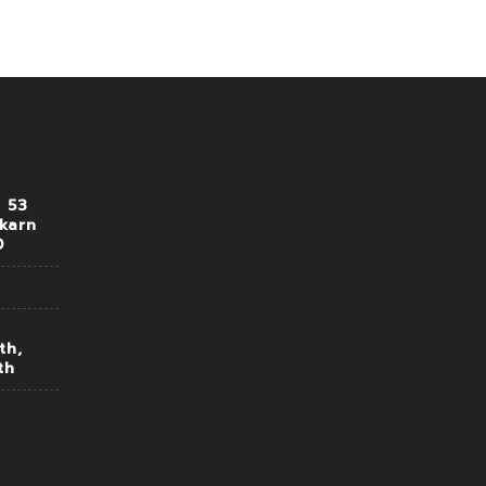
n 53
akarn
0
th,
th