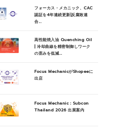
フォーカス・メカニック、CAC
認証を4年連続更新|反腐敗連
合...
高性能焼入油 Quenching Oil
| 冷却曲線を精密制御しワーク
の歪みを低減...
Focus MechanicがShopeeに
出店
Focus Mechanic：Subcon
Thailand 2026 出展案内