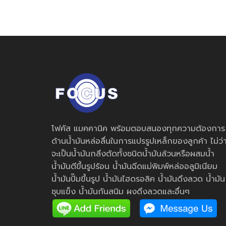
โฟคัส แมคคานิค พร้อมตอบสนองทุกความต้องการ
ด้านน้ำมันหล่อลื่นในการแปรรูปเหล็กของลูกค้า ไม่ว่
จะเป็นน้ำมันกลึงตัดทั้งชนิดน้ำมันล้วนหรือผสมน้ำ
น้ำมันตีขึ้นรูปร้อน น้ำมันฉีดแม่พิมพ์หล่ออลูมิเนียม
น้ำมันปั๊มขึ้นรูป น้ำมันไฮดรอลิค น้ำมันดึงลวด น้ำมัน
ชุบแข็ง น้ำมันกันสนิม ผงดึงลวดและอื่นๆ