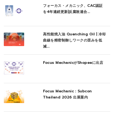
フォーカス・メカニック、CAC認証
を4年連続更新|反腐敗連合...
高性能焼入油 Quenching Oil | 冷却
曲線を精密制御しワークの歪みを低
減...
Focus MechanicがShopeeに出店
Focus Mechanic：Subcon
Thailand 2026 出展案内