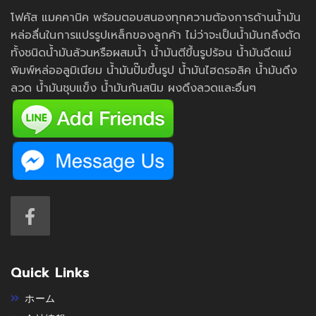
โฟคัส แมคคานิค พร้อมตอบสนองทุกความต้องการด้านน้ำมัน
หล่อลื่นในการแปรรูปเหล็กของลูกค้า ไม่ว่าจะเป็นน้ำมันกลึงตัด
ทั้งชนิดน้ำมันล้วนหรือผสมน้ำ น้ำมันตีขึ้นรูปร้อน น้ำมันฉีดแม่
พิมพ์หล่ออลูมิเนียม น้ำมันปั๊มขึ้นรูป น้ำมันไฮดรอลิค น้ำมันดึง
ลวด น้ำมันชุบแข็ง น้ำมันกันสนิม ผงดึงลวดและอื่นๆ
Quick Links
ホーム