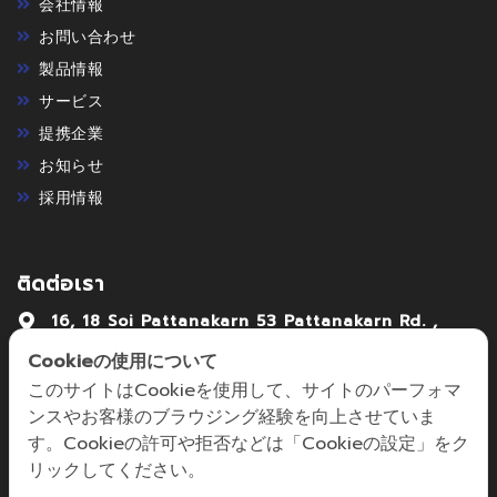
会社情報
お問い合わせ
製品情報
サービス
提携企業
お知らせ
採用情報
ติดต่อเรา
16, 18 Soi Pattanakarn 53 Pattanakarn Rd. ,
Pattanakarn Suanlung Bangkok . 10250
Cookieの使用について
02-7222992-4
このサイトはCookieを使用して、サイトのパーフォマ
ンスやお客様のブラウジング経験を向上させていま
focus@focusmechanic.co.th,
す。Cookieの許可や拒否などは「Cookieの設定」をク
sales@focusmechanic.co.th
リックしてください。