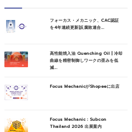
フォーカス・メカニック、CAC認証
を4年連続更新|反腐敗連合...
高性能焼入油 Quenching Oil | 冷却
曲線を精密制御しワークの歪みを低
減...
Focus MechanicがShopeeに出店
Focus Mechanic：Subcon
Thailand 2026 出展案内