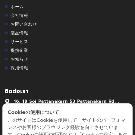
ホーム
会社情報
お問い合わせ
製品情報
サービス
提携企業
お知らせ
採用情報
ติดต่อเรา
16, 18 Soi Pattanakarn 53 Pattanakarn Rd. ,
Pattanakarn Suanlung Bangkok . 10250
Cookieの使用について
02-7222992-4
このサイトはCookieを使用して、サイトのパーフォマ
ンスやお客様のブラウジング経験を向上させていま
focus@focusmechanic.co.th,
す。Cookieの許可や拒否などは「Cookieの設定」をク