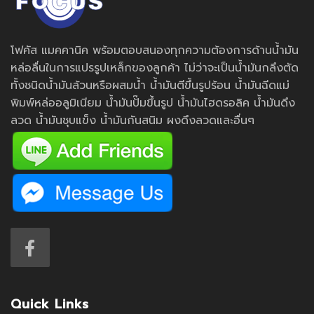
โฟคัส แมคคานิค พร้อมตอบสนองทุกความต้องการด้านน้ำมัน
หล่อลื่นในการแปรรูปเหล็กของลูกค้า ไม่ว่าจะเป็นน้ำมันกลึงตัด
ทั้งชนิดน้ำมันล้วนหรือผสมน้ำ น้ำมันตีขึ้นรูปร้อน น้ำมันฉีดแม่
พิมพ์หล่ออลูมิเนียม น้ำมันปั๊มขึ้นรูป น้ำมันไฮดรอลิค น้ำมันดึง
ลวด น้ำมันชุบแข็ง น้ำมันกันสนิม ผงดึงลวดและอื่นๆ
Quick Links