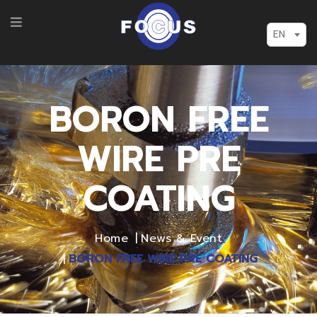
EN
BORON FREE
WIRE PRE
COATING
Home
News & Event
BORON FREE WIRE PRE COATING