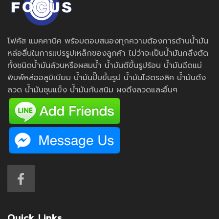
โฟคัส แมคคานิค พร้อมตอบสนองทุกความต้องการด้านน้ำมัน
หล่อลื่นในการแปรรูปเหล็กของลูกค้า ไม่ว่าจะเป็นน้ำมันกลึงตัด
ทั้งชนิดน้ำมันล้วนหรือผสมน้ำ น้ำมันตีขึ้นรูปร้อน น้ำมันฉีดแม่
พิมพ์หล่ออลูมิเนียม น้ำมันปั๊มขึ้นรูป น้ำมันไฮดรอลิค น้ำมันดึง
ลวด น้ำมันชุบแข็ง น้ำมันกันสนิม ผงดึงลวดและอื่นๆ
Quick Links