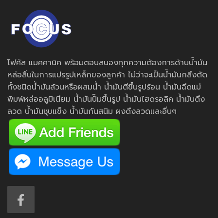
โฟคัส แมคคานิค พร้อมตอบสนองทุกความต้องการด้านน้ำมัน
หล่อลื่นในการแปรรูปเหล็กของลูกค้า ไม่ว่าจะเป็นน้ำมันกลึงตัด
ทั้งชนิดน้ำมันล้วนหรือผสมน้ำ น้ำมันตีขึ้นรูปร้อน น้ำมันฉีดแม่
พิมพ์หล่ออลูมิเนียม น้ำมันปั๊มขึ้นรูป น้ำมันไฮดรอลิค น้ำมันดึง
ลวด น้ำมันชุบแข็ง น้ำมันกันสนิม ผงดึงลวดและอื่นๆ