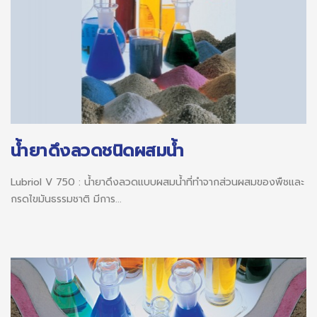
น้ำยาดึงลวดชนิดผสมน้ำ
Lubriol V 750 : น้ำยาดึงลวดแบบผสมน้ำที่ทำจากส่วนผสมของพืชและ
กรดไขมันธรรมชาติ มีการ...